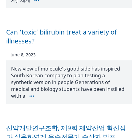
자] 세계
Can ‘toxic’ bilirubin treat a variety of
illnesses?
June 8, 2023
New view of molecule’s good side has inspired
South Korean company to plan testing a
synthetic version in people Generations of
medical and biology students have been instilled
with a
신약개발연구조합, 제9회 제약산업 혁신성
과 실용화연계 우수전문가 수상자 발표