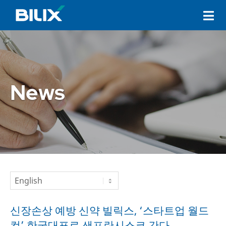
Skip
Primary
to
Navigation
content
Menu
News
신장손상 예방 신약 빌릭스, ‘스타트업 월드
컵’ 한국대표로 샌프란시스코 간다