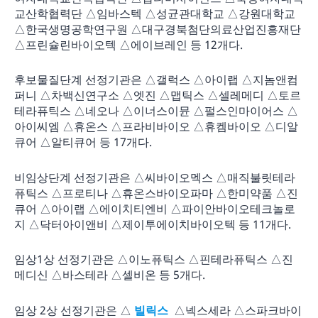
교산학협력단 △임바스텍 △성균관대학교 △강원대학교
△한국생명공학연구원 △대구경북첨단의료산업진흥재단
△프린슐린바이오텍 △에이브레인 등 12개다.
후보물질단계 선정기관은 △갤럭스 △아이랩 △지놈앤컴
퍼니 △차백신연구소 △엣진 △맵틱스 △셀레메디 △토르
테라퓨틱스 △네오나 △이너스이뮨 △펄스인마이어스 △
아이씨엠 △휴온스 △프라비바이오 △휴켐바이오 △디알
큐어 △알티큐어 등 17개다.
비임상단계 선정기관은 △씨바이오멕스 △매직불릿테라
퓨틱스 △프로티나 △휴온스바이오파마 △한미약품 △진
큐어 △아이랩 △에이치티엔비 △파이안바이오테크놀로
지 △닥터아이앤비 △제이투에이치바이오텍 등 11개다.
임상1상 선정기관은 △이노퓨틱스 △핀테라퓨틱스 △진
메디신 △바스테라 △셀비온 등 5개다.
임상 2상 선정기관은 △
빌릭스
△넥스세라 △스파크바이