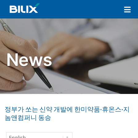
Skip
Primary
to
Navigation
content
Menu
정부가 쏘는 신약 개발에 한미약품·휴온스·지
놈앤컴퍼니 동승