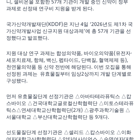
니, 셀비온을 포함한 57개 기관이 개발 중인 신약이 정부
과제로 선정돼 연구비 지원을 받게 된다.
국가신약개발재단(KDDF)은 지난 4일 ‘2026년도 제1차 국
가신약개발사업 신규지원 대상과제’에 총 57개 기관을 선
정했다고 발표했다.
지원 대상 연구 과제는 합성의약품, 바이오의약품(유전자·
세포치료제, 항체, 백신, 펩타이드, 단백질, 혈액제제 등),
천연물의약품 등 신약 전반에 해당된다. 이번 모집을 통해
선정된 과제는 유효물질부터 임상2상까지 개발 단계별로
구성됐다.
먼저 유효물질단계 선정기관은 △아바타테라퓨틱스 △캅
스바이오 △건국대학교글로컬산학협력단 △미토스테라퓨
틱스△연세대학교산학협력단(2개) △광주과학기술원 △
서울대학교 △부산대학교산학협력단 등 9개다.
선도물질단계 선정기관은 △셀리드 △캅스바이오 △이화
여자대학교산학협력단 △압타머사이언스 △숙명여자대학