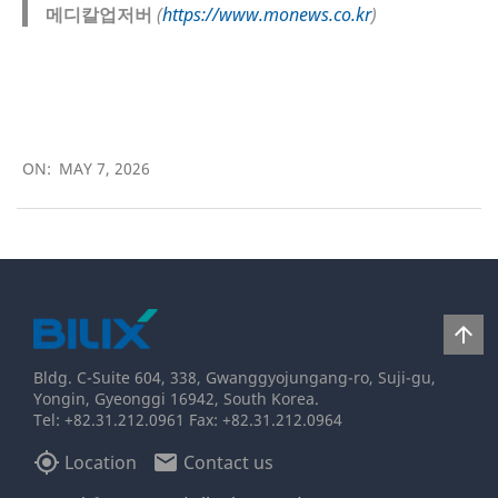
메디칼업저버
(
https://www.monews.co.kr
)
2026-
05-
ON:
MAY 7, 2026
07
arrow_upward
Bldg. C-Suite 604, 338, Gwanggyojungang-ro, Suji-gu,
Yongin, Gyeonggi 16942, South Korea.
Tel: +82.31.212.0961 Fax: +82.31.212.0964
my_location
email
Location
Contact us