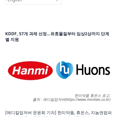
KDDF, 57개 과제 선정…유효물질부터 임상2상까지 단계
별 지원
한미약품 휴온스 로고.
출처 : 메디칼업저버(https://www.monews.co.kr)
[메디칼업저버 문윤희 기자] 한미약품, 휴온스, 지놈앤컴퍼