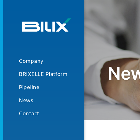
Skip
to
content
Primary
Navigation
Company
Menu
BRIXELLE Platform
Pipeline
News
Contact