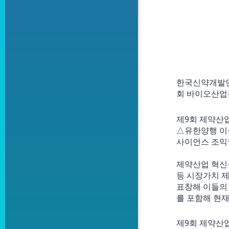
한국신약개발연
회 바이오산업
제9회 제약산
△유한양행 이
사이언스 조익
제약산업 혁신
등 시장가치 제
표창해 이들의
를 포함해 현재
제9회 제약산업