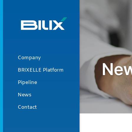
Skip
to
content
Primary
Navigation
Company
Menu
BRIXELLE Platform
Pipeline
News
Contact