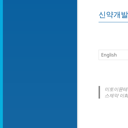
신약개발
미토이뮨테라
스제약 이화