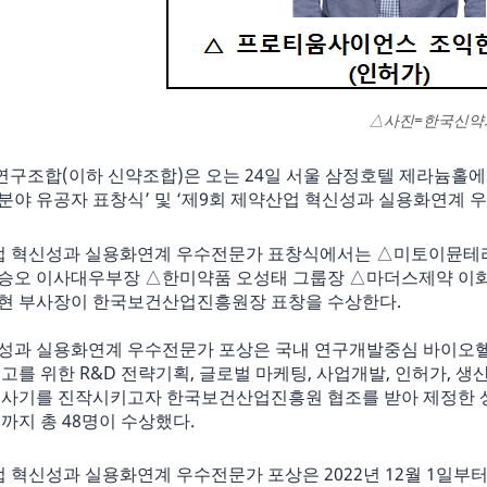
△사진=한국신약
구조합(이하 신약조합)은 오는 24일 서울 삼정호텔 제라늄홀에
분야 유공자 표창식’ 및 ‘제9회 제약산업 혁신성과 실용화연계 
업 혁신성과 실용화연계 우수전문가 표창식에서는 △미토이뮨테
승오 이사대우부장 △한미약품 오성태 그룹장 △마더스제약 이
현 부사장이 한국보건산업진흥원장 표창을 수상한다.
성과 실용화연계 우수전문가 포상은 국내 연구개발중심 바이오헬
고를 위한 R&D 전략기획, 글로벌 마케팅, 사업개발, 인허가, 
 사기를 진작시키고자 한국보건산업진흥원 협조를 받아 제정한 상이
까지 총 48명이 수상했다.
 혁신성과 실용화연계 우수전문가 포상은 2022년 12월 1일부터