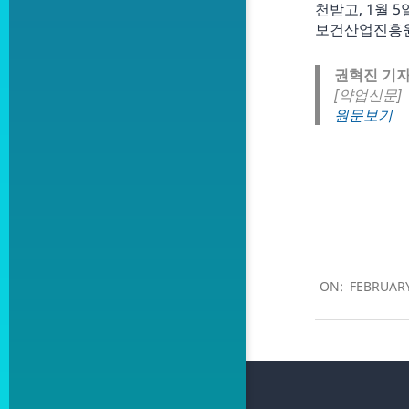
천받고, 1월 
보건산업진흥원
권혁진 기
[약업신문]
원문보기
2023-
02-
ON:
FEBRUARY
23